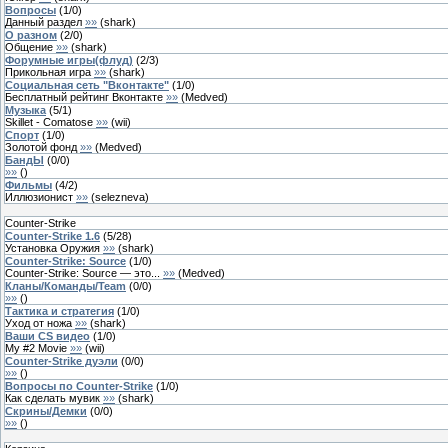
Вопросы
(
1
/
0
)
Данный раздел
»»
(
shark
)
О разном
(
2
/
0
)
Общение
»»
(
shark
)
Форумные игры(флуд)
(
2
/
3
)
Прикольная игра
»»
(
shark
)
Социальная сеть "Вконтакте"
(
1
/
0
)
Бесплатный рейтинг Вконтакте
»»
(
Medved
)
Музыка
(
5
/
1
)
Skillet - Comatose
»»
(
wii
)
Спорт
(
1
/
0
)
Золотой фонд
»»
(
Medved
)
БандЫ
(
0
/
0
)
»»
(
)
Фильмы
(
4
/
2
)
Иллюзионист
»»
(
selezneva
)
Counter-Strike
Counter-Strike 1.6
(
5
/
28
)
Установка Оружия
»»
(
shark
)
Counter-Strike: Source
(
1
/
0
)
Counter-Strike: Source — это...
»»
(
Medved
)
Кланы/Команды/Team
(
0
/
0
)
»»
(
)
Тактика и стратегия
(
1
/
0
)
Уход от ножа
»»
(
shark
)
Ваши CS видео
(
1
/
0
)
My #2 Movie
»»
(
wii
)
Counter-Strike дуэли
(
0
/
0
)
»»
(
)
Вопросы по Counter-Strike
(
1
/
0
)
Как сделать мувик
»»
(
shark
)
Скрины/Демки
(
0
/
0
)
»»
(
)