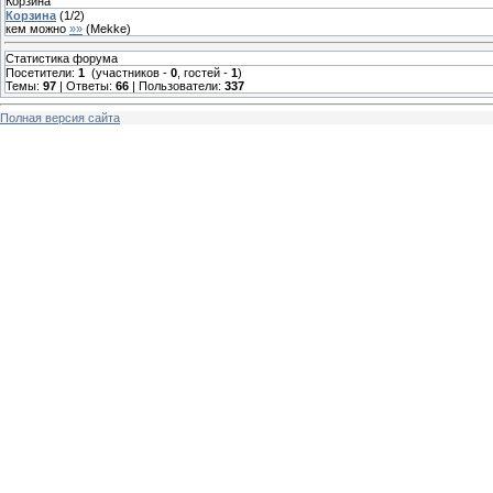
Корзина
Корзина
(
1
/
2
)
кем можно
»»
(
Mekke
)
Статистика форума
Посетители:
1
(участников -
0
, гостей -
1
)
Темы:
97
| Ответы:
66
| Пользователи:
337
Полная версия сайта