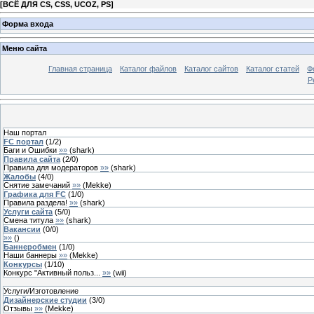
[
ВСЁ ДЛЯ CS, CSS, UCOZ, PS
]
Форма входа
Меню сайта
Главная страница
Каталог файлов
Каталог сайтов
Каталог статей
Ф
Р
Наш портал
FC портал
(
1
/
2
)
Баги и Ошибки
»»
(
shark
)
Правила сайта
(
2
/
0
)
Правила для модераторов
»»
(
shark
)
Жалобы
(
4
/
0
)
Снятие замечаний
»»
(
Mekke
)
Графика для FC
(
1
/
0
)
Правила раздела!
»»
(
shark
)
Услуги сайта
(
5
/
0
)
Смена титула
»»
(
shark
)
Вакансии
(
0
/
0
)
»»
(
)
Баннеробмен
(
1
/
0
)
Наши баннеры
»»
(
Mekke
)
Конкурсы
(
1
/
10
)
Конкурс "Активный польз...
»»
(
wii
)
Услуги/Изготовление
Дизайнерские студии
(
3
/
0
)
Отзывы
»»
(
Mekke
)