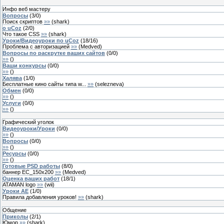
Инфо веб мастеру
Вопросы
(
3
/
0
)
Поиск скриптов
»»
(
shark
)
о uCoz
(
2
/
0
)
Что такое CSS
»»
(
shark
)
Уроки/Видеоуроки по uCoz
(
18
/
16
)
Проблема с авторизацией
»»
(
Medved
)
Вопросы по раскрутке ваших сайтов
(
0
/
0
)
»»
(
)
Ваши конкурсы
(
0
/
0
)
»»
(
)
Халява
(
1
/
0
)
Бесплатные кино сайты типа w...
»»
(
selezneva
)
Обмен
(
0
/
0
)
»»
(
)
Услуги
(
0
/
0
)
»»
(
)
Графический уголок
Видеоуроки/Уроки
(
0
/
0
)
»»
(
)
Вопросы
(
0
/
0
)
»»
(
)
Ресурсы
(
0
/
0
)
»»
(
)
Готовые PSD работы
(
8
/
0
)
баннер EC_150x200
»»
(
Medved
)
Оценка ваших работ
(
18
/
1
)
ATAMAN logo
»»
(
wii
)
Уроки AE
(
1
/
0
)
Правила добавления уроков!
»»
(
shark
)
Общение
Приколы
(
2
/
1
)
Юмор
»»
(
shark
)