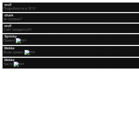
wulf
Подробности в ЛС!!!
shark
за сколько?
wulf
Сайт продается!!!
Sprinky
Привет
Mekke
Всем привет
Mekke
Чисто